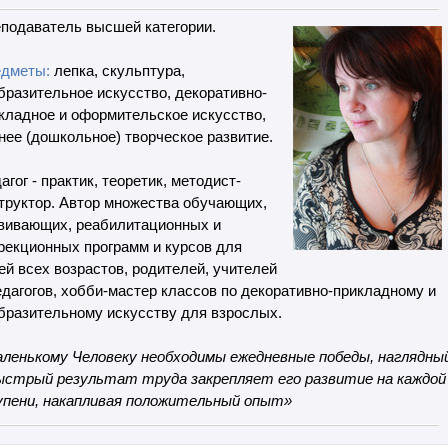
подаватель высшей категории.
дметы:
лепка, скульптура,
бразительное искусство, декоративно-
кладное и оформительское искусство,
нее (дошкольное) творческое развитие.
агог - практик, теоретик, методист-
труктор. Автор множества обучающих,
вивающих, реабилитационных и
рекционных программ и курсов для
ей всех возрастов, родителей, учителей
едагогов, хобби-мастер классов по декоративно-прикладному и
бразительному искусству для взрослых.
ленькому Человеку необходимы ежедневные победы, наглядны
ыстрый результат труда закрепляет его развитие на каждой
пени, накапливая положительный опыт»