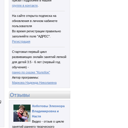
призы! Подробнее в нашей
группе в контакте
.
На сайте открыта подписка на
обновления в личном кабинете
пользователя
Во время регистрации правильно
заполняйте поле "АДРЕС".
Регистрация
Стартовал первый цикл
развивающих онлайн занятий лепкой
для детей 3.5 - 6 лет (первый год
обучения) -
панно по сказке "Колобок"
Автор программы:
Маркова Надежда Николаевна
й
Хоботовы Элеонора
Владимировна и
Настя
Видео - отзыв о цикле
занятий раннего творческого